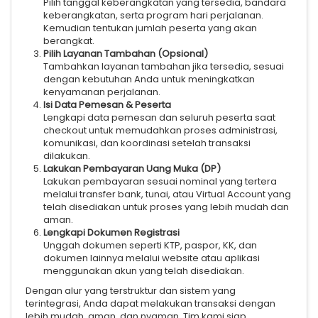
Pilih tanggal keberangkatan yang tersedia, bandara
keberangkatan, serta program hari perjalanan.
Kemudian tentukan jumlah peserta yang akan
berangkat.
Pilih Layanan Tambahan (Opsional)
Tambahkan layanan tambahan jika tersedia, sesuai
dengan kebutuhan Anda untuk meningkatkan
kenyamanan perjalanan.
Isi Data Pemesan & Peserta
Lengkapi data pemesan dan seluruh peserta saat
checkout untuk memudahkan proses administrasi,
komunikasi, dan koordinasi setelah transaksi
dilakukan.
Lakukan Pembayaran Uang Muka (DP)
Lakukan pembayaran sesuai nominal yang tertera
melalui transfer bank, tunai, atau Virtual Account yang
telah disediakan untuk proses yang lebih mudah dan
aman.
Lengkapi Dokumen Registrasi
Unggah dokumen seperti KTP, paspor, KK, dan
dokumen lainnya melalui website atau aplikasi
menggunakan akun yang telah disediakan.
Dengan alur yang terstruktur dan sistem yang
terintegrasi, Anda dapat melakukan transaksi dengan
lebih mudah, aman, dan nyaman. Tim kami siap